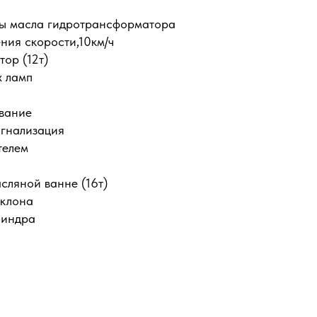
ы масла гидротрансформатора
ния скорости,10км/ч
тор (12т)
х ламп
вание
игнализация
телем
сляной ванне (16т)
аклона
линдра