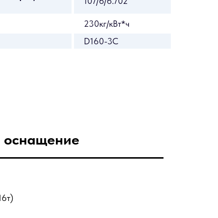
107/6/6.702
230кг/кВт*ч
D160-3C
 оснащение
16т)