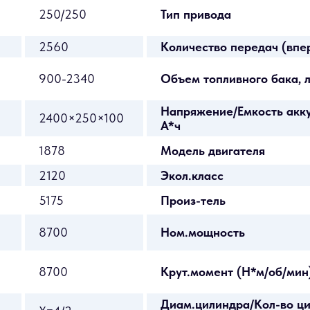
250/250
Тип привода
2560
Количество передач (впе
900-2340
Объем топливного бака, 
Напряжение/Емкость акку
2400×250×100
А*ч
1878
Модель двигателя
2120
Экол.класс
5175
Произ-тель
8700
Ном.мощность
8700
Крут.момент (Н*м/об/мин
Диам.цилиндра/Кол-во ци