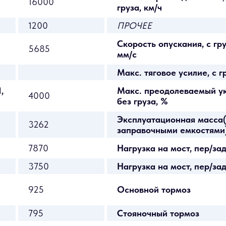
16000
груза, км/ч
1200
ПРОЧЕЕ
Скорость опускания, с гру
5685
мм/с
Макс. тяговое усилие, с г
,
Макс. преодолеваемый укл
4000
без груза, %
Эксплуатационная масса
3262
заправочными емкостями)
7870
Нагрузка на мост, пер/зад 
3750
Нагрузка на мост, пер/зад 
925
Основной тормоз
795
Стояночный тормоз