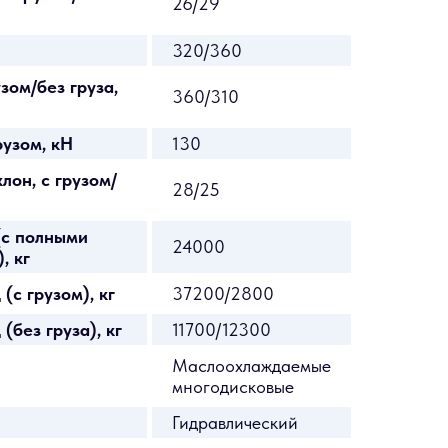
26/29
320/360
зом/без груза,
360/310
рузом, кН
130
он, с грузом/
28/25
(с полными
24000
, кг
(с грузом), кг
37200/2800
(без груза), кг
11700/12300
Маслоохлаждаемые
многодисковые
Гидравлический