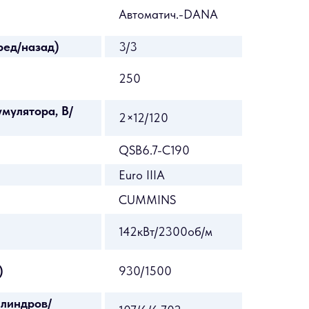
Автоматич.-DANA
ред/назад)
3/3
л
250
мулятора, В/
2×12/120
QSB6.7-C190
Euro IIIA
CUMMINS
142кВт/2300об/м
)
930/1500
линдров/