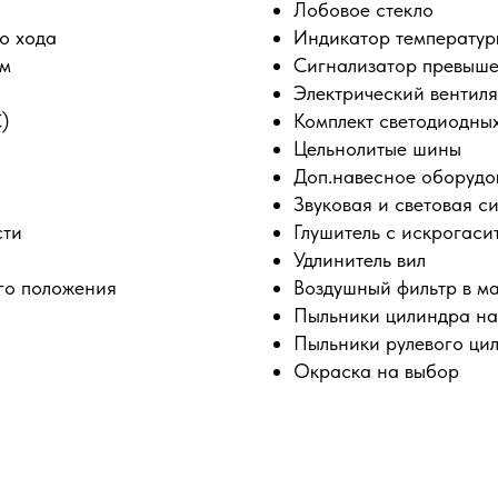
Лобовое стекло
о хода
Индикатор температур
ом
Сигнализатор превыше
Электрический вентиля
)
Комплект светодиодны
Цельнолитые шины
Доп.навесное оборудо
Звуковая и световая с
сти
Глушитель с искрогаси
Удлинитель вил
го положения
Воздушный фильтр в ма
Пыльники цилиндра н
Пыльники рулевого ци
Окраска на выбор