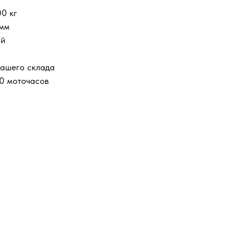
0 кг
 мм
ый
вашего склада
00 моточасов