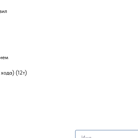
вил
ием
хода) (12т)
Имя