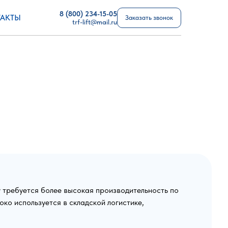
8 (800) 234-15-05
АКТЫ
Заказать звонок
trf-lift@mail.ru
у требуется более высокая производительность по
око используется в складской логистике,