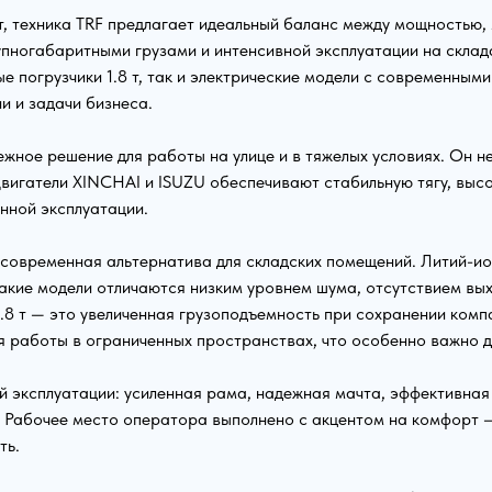
8 т, техника TRF предлагает идеальный баланс между мощностью
упногабаритными грузами и интенсивной эксплуатации на склад
ые погрузчики 1.8 т, так и электрические модели с современны
и и задачи бизнеса.
дежное решение для работы на улице и в тяжелых условиях. Он н
вигатели XINCHAI и ISUZU обеспечивают стабильную тягу, высо
нной эксплуатации.
о современная альтернатива для складских помещений. Литий-и
акие модели отличаются низким уровнем шума, отсутствием вы
.8 т — это увеличенная грузоподъемность при сохранении компа
 работы в ограниченных пространствах, что особенно важно д
й эксплуатации: усиленная рама, надежная мачта, эффективна
 Рабочее место оператора выполнено с акцентом на комфорт —
ть.