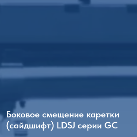
Боковое смещение каретки
(сайдшифт) LDSJ серии GC