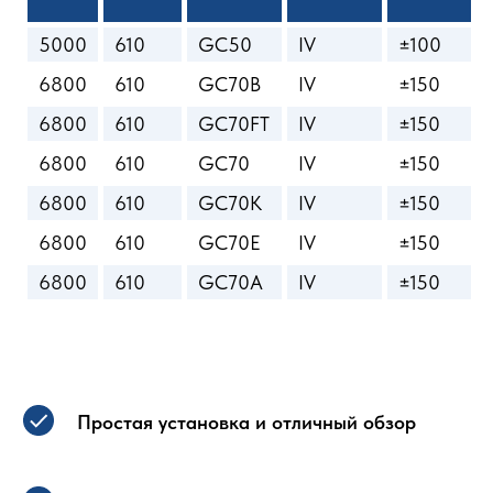
5000
610
GC50
IV
±100
6800
610
GC70B
IV
±150
6800
610
GC70FT
IV
±150
6800
610
GC70
IV
±150
6800
610
GC70K
IV
±150
6800
610
GC70E
IV
±150
6800
610
GC70A
IV
±150
Простая установка и отличный обзор