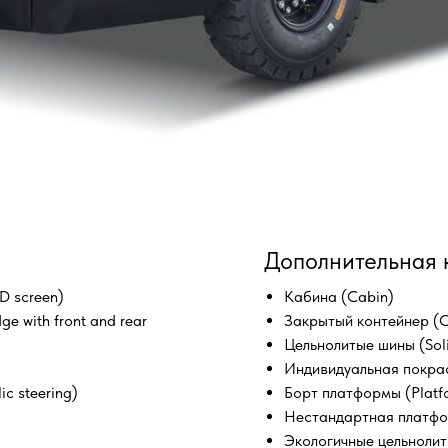
Дополнительная 
D screen)
Кабина (Cabin)
e with front and rear
Закрытый контейнер (C
Цельнолитые шины (Soli
Индивидуальная покрас
c steering)
Борт платформы (Platf
Нестандартная платфор
Экологичные цельнолитые