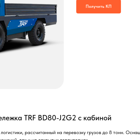
Получить КП
ележка TRF BD80-J2G2 с кабиной
огистики, рассчитанный на перевозку грузов до 8 тонн. Оснащ
мещений, так и на открытых территориях.