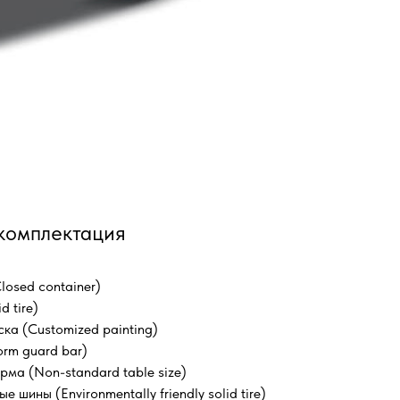
комплектация
losed container)
d tire)
ка (Customized painting)
orm guard bar)
ма (Non-standard table size)
 шины (Environmentally friendly solid tire)