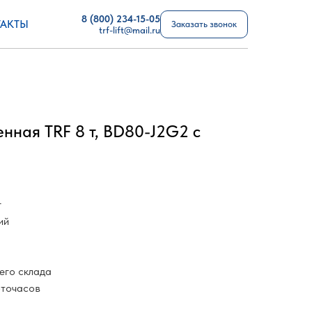
8 (800) 234-15-05
АКТЫ
Заказать звонок
trf-lift@mail.ru
нная TRF 8 т, BD80-J2G2 с
г
ий
его склада
оточасов