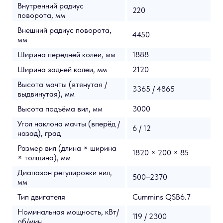
Внутренний радиус
220
поворота, мм
Внешний радиус поворота,
4450
мм
Ширина передней колеи, мм
1888
Ширина задней колеи, мм
2120
Высота мачты (втянутая /
3365 / 4865
выдвинутая), мм
Высота подъёма вил, мм
3000
Угол наклона мачты (вперёд /
6 / 12
назад), град
Размер вил (длина × ширина
1820 × 200 × 85
× толщина), мм
Диапазон регулировки вил,
500–2370
мм
Тип двигателя
Cummins QSB6.7
Номинальная мощность, кВт/
119 / 2300
об/мин