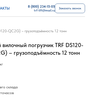
8 (800) 234-15-05
АКТЫ
Заказать звонок
trf-lift@mail.ru
D120-QC2G) – грузоподъёмность 12 тонн
 вилочный погрузчик TRF DS120-
) – грузоподъёмность 12 тонн
кг
его склада
оточасов