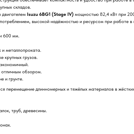
упных складов.
м двигателем
Isuzu 6BG1 (Stage IV)
мощностью 82,4 кВт при 200
потреблением, высокой надёжностью и ресурсом при работе в 
и 600 мм.
к и металлопроката.
е крупных грузов.
 экономичный.
 отличным обзором.
е и грунте.
тся перемещение длинномерных и тяжёлых материалов в жёстких
лок, труб, древесины.
онах.