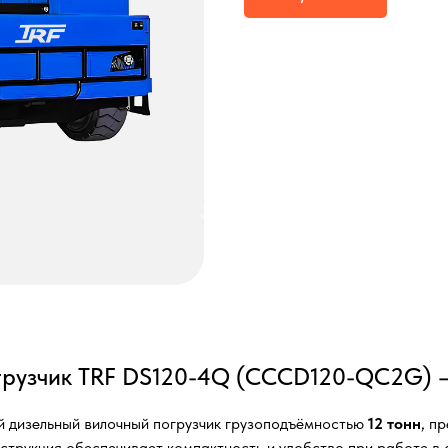
грузчик TRF DS120-4Q (CCCD120-QC2G) – 
 дизельный вилочный погрузчик грузоподъёмностью
12 тонн
, п
струкция обеспечивает компактность и удобство при работе в 