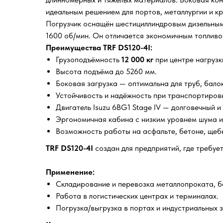
идеальным решением для портов, металлургии и кр
Погрузчик оснащён шестициллиндровым дизельны
1600 об/мин. Он отличается экономичным топливо
Преимущества TRF DS120-4I:
Грузоподъёмность
12 000 кг
при центре нагрузк
Высота подъёма до 5260 мм.
Боковая загрузка — оптимальна для труб, бало
Устойчивость и надёжность при транспортировк
Двигатель Isuzu 6BG1 Stage IV — долговечный и
Эргономичная кабина с низким уровнем шума и
Возможность работы на асфальте, бетоне, щебн
TRF DS120-4I
создан для предприятий, где требуе
Применение:
Складирование и перевозка металлопроката, ба
Работа в логистических центрах и терминалах.
Погрузка/выгрузка в портах и индустриальных з