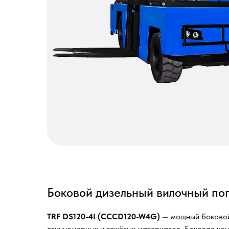
Боковой дизельный вилочный по
TRF DS120-4I (CCCD120-W4G)
— мощный боковой
длинномерных и тяжёлых материалов. Боковая кон