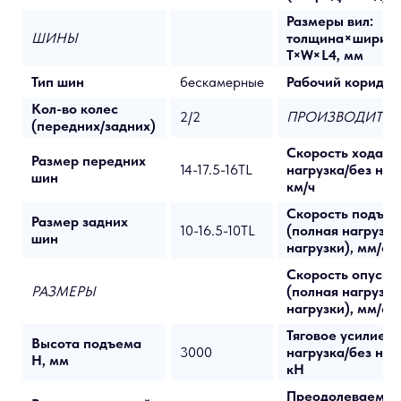
Размеры вил:
ШИНЫ
толщина×ширин
T×W×L4, мм
Тип шин
бескамерные
Рабочий коридор
Кол-во колес
2/2
ПРОИЗВОДИТЕЛ
(передних/задних)
Скорость хода (
Размер передних
14-17.5-16TL
нагрузка/без наг
шин
км/ч
Скорость подъе
Размер задних
10-16.5-10TL
(полная нагрузка
шин
нагрузки), мм/с
Скорость опуска
РАЗМЕРЫ
(полная нагрузка
нагрузки), мм/с
Тяговое усилие (
Высота подъема
3000
нагрузка/без наг
H, мм
кН
Преодолеваемый