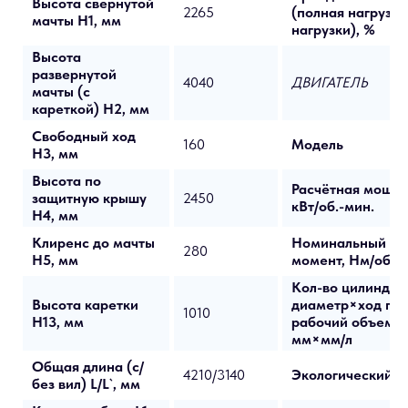
Высота свернутой
2265
(полная нагрузка
мачты H1, мм
нагрузки), %
Высота
развернутой
4040
ДВИГАТЕЛЬ
мачты (с
кареткой) H2, мм
Свободный ход
160
Модель
H3, мм
Высота по
Расчётная мощно
защитную крышу
2450
кВт/об.-мин.
H4, мм
Клиренс до мачты
Номинальный кр
280
H5, мм
момент, Нм/об.-м
Кол-во цилиндро
Высота каретки
диаметр×ход по
1010
H13, мм
рабочий объем, 
мм×мм/л
Общая длина (с/
4210/3140
Экологический с
без вил) L/L`, мм