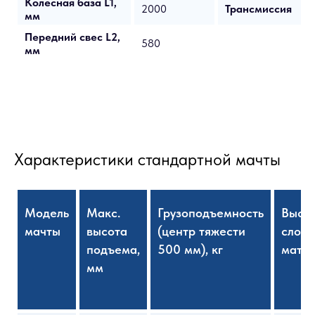
Колесная база L1,
2000
Трансмиссия
мм
Передний свес L2,
580
мм
Характеристики стандартной мачты
Модель
Макс.
Грузоподъемность
Высо
мачты
высота
(центр тяжести
слож
подъема,
500 мм), кг
матчы
мм