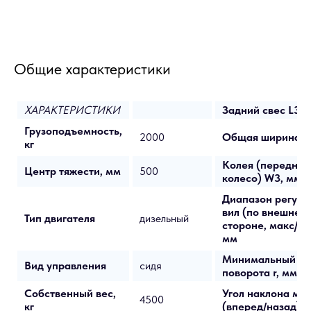
Общие характеристики
ХАРАКТЕРИСТИКИ
Задний свес L3, 
Грузоподъемность,
2000
Общая ширина W
кг
Колея (переднее
Центр тяжести, мм
500
колесо) W3, мм
Диапазон регули
вил (по внешней
Тип двигателя
дизельный
стороне, макс/ми
мм
Минимальный ра
Вид управления
сидя
поворота r, мм
Собственный вес,
Угол наклона ма
4500
кг
(вперед/назад) α