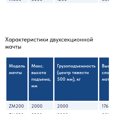
Характеристики двухсекционной
мачты
Модель
Макс.
Грузоподъемность
Высо
мачты
высота
(центр тяжести
слож
подъема,
500 мм), кг
матчы
мм
ZM200
2000
2000
1765