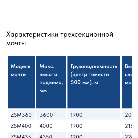
Характеристики трехсекционной
мачты
Модель
Макс.
Грузоподъемность
Высо
мачты
высота
(центр тяжести
слож
подъема,
500 мм), кг
матч
мм
ZSM360
3600
1900
2015
ZSM400
4000
1900
2165
ZSM435
4350
1900
2265