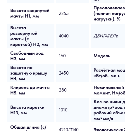
Преодолеваемый
Высота свернутой
2265
(полная нагрузка
мачты H1, мм
нагрузки), %
Высота
развернутой
4040
ДВИГАТЕЛЬ
мачты (с
кареткой) H2, мм
Свободный ход
160
Модель
H3, мм
Высота по
Расчётная мощно
защитную крышу
2450
кВт/об.-мин.
H4, мм
Клиренс до мачты
Номинальный кр
280
H5, мм
момент, Нм/об.-м
Кол-во цилиндро
Высота каретки
диаметр×ход по
1010
H13, мм
рабочий объем, 
мм×мм/л
Общая длина (с/
4210/3140
Экологический с