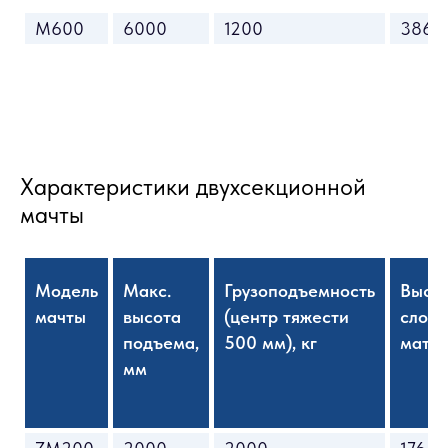
M600
6000
1200
3865
Характеристики двухсекционной
мачты
Модель
Макс.
Грузоподъемность
Высо
мачты
высота
(центр тяжести
слож
подъема,
500 мм), кг
матчы
мм