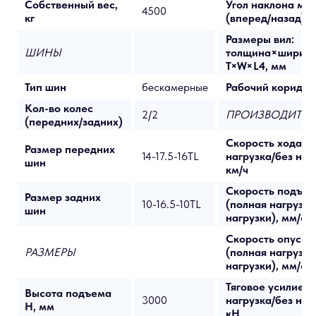
Собственный вес,
Угол наклона ма
4500
кг
(вперед/назад) α
Размеры вил:
ШИНЫ
толщина×ширин
T×W×L4, мм
Тип шин
бескамерные
Рабочий коридор
Кол-во колес
2/2
ПРОИЗВОДИТЕЛ
(передних/задних)
Скорость хода (
Размер передних
14-17.5-16TL
нагрузка/без наг
шин
км/ч
Скорость подъе
Размер задних
10-16.5-10TL
(полная нагрузка
шин
нагрузки), мм/с
Скорость опуска
РАЗМЕРЫ
(полная нагрузка
нагрузки), мм/с
Тяговое усилие (
Высота подъема
3000
нагрузка/без наг
H, мм
кН