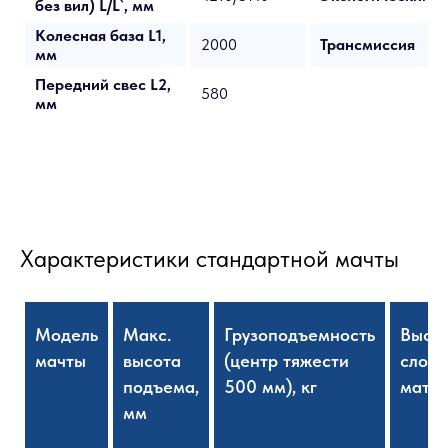
без вил) L/L`, мм
Колесная база L1,
2000
Трансмиссия
мм
Передний свес L2,
580
мм
Характеристики стандартной мачты
Модель
Макс.
Грузоподъемность
Высо
мачты
высота
(центр тяжести
слож
подъема,
500 мм), кг
матчы
мм