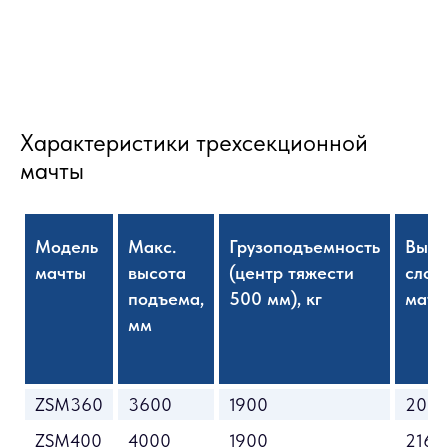
Характеристики трехсекционной
мачты
Модель
Макс.
Грузоподъемность
Высо
мачты
высота
(центр тяжести
слож
подъема,
500 мм), кг
матч
мм
ZSM360
3600
1900
2015
ZSM400
4000
1900
2165