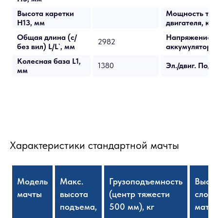
Высота каретки
Мощность тяго
H13, мм
двигателя, кВт
Общая длина (с/
Напряжение/Е
2982
без вил) L/L`, мм
аккумулятора,
Колесная база L1,
1380
Эл./двиг. Подъ
мм
Характеристики стандартной мачты
Модель
Макс.
Грузоподъемность
Высо
мачты
высота
(центр тяжести
слож
подъема,
500 мм), кг
матчы