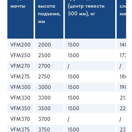
мачты
высота
(центр тяжести
слож
подъема,
500 мм), кг
матч
мм
VFM200
2000
1500
1485
VFM250
2500
1500
1735
VFM270
2700
/
/
VFM275
2750
1500
1860
VFM300
3000
1500
1985
VFM330
3300
1500
2135
VFM350
3500
1500
2235
VFM370
3700
/
/
VFM375
3750
1500
236