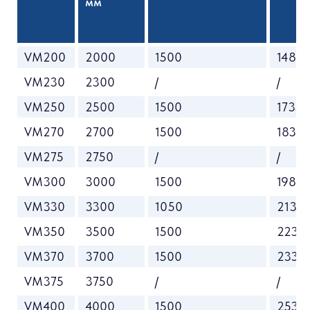
мм
VM200
2000
1500
1485
VM230
2300
/
/
VM250
2500
1500
1735
VM270
2700
1500
1835
VM275
2750
/
/
VM300
3000
1500
1985
VM330
3300
1050
2135
VM350
3500
1500
2235
VM370
3700
1500
2335
VM375
3750
/
/
VM400
4000
1500
2535