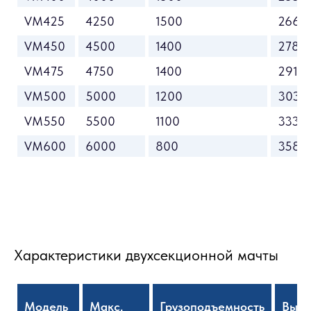
VM425
4250
1500
2660
VM450
4500
1400
2785
VM475
4750
1400
2910
VM500
5000
1200
3035
VM550
5500
1100
3335
VM600
6000
800
3585
Характеристики двухсекционной мачты
Модель
Макс.
Грузоподъемность
Высо