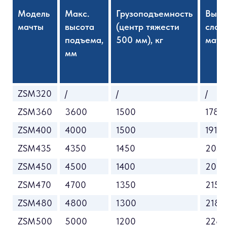
Модель
Макс.
Грузоподъемность
Высо
мачты
высота
(центр тяжести
слож
подъема,
500 мм), кг
матч
мм
ZSM320
/
/
/
ZSM360
3600
1500
1780
ZSM400
4000
1500
1918
ZSM435
4350
1450
2030
ZSM450
4500
1400
208
ZSM470
4700
1350
2150
ZSM480
4800
1300
2180
ZSM500
5000
1200
2280