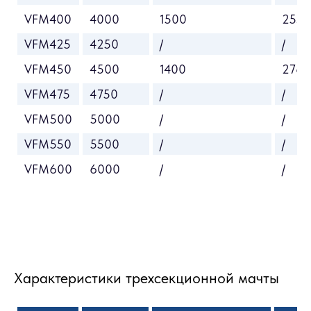
VFM400
4000
1500
2535
VFM425
4250
/
/
VFM450
4500
1400
2785
VFM475
4750
/
/
VFM500
5000
/
/
VFM550
5500
/
/
VFM600
6000
/
/
Характеристики трехсекционной мачты