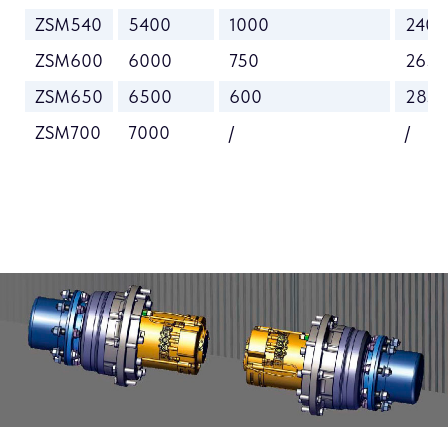
ZSM540
5400
1000
2405
ZSM600
6000
750
2630
ZSM650
6500
600
2830
ZSM700
7000
/
/