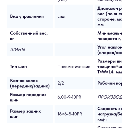
Диапазон рег
вил (по внешн
Вид управления
сидя
стороне, макс
мм
Собственный вес,
Минимальный
кг
поворота r, м
Угол наклона 
ШИНЫ
(вперед/назад
Размеры вил:
Тип шин
Пневматические
толщина×шир
T×W×L4, мм
Кол-во колес
2/2
Рабочий корид
(передних/задних)
Размер передних
6.00-9-10PR
ПРОИЗВОДИТ
шин
Скорость хода
Размер задних
16×6-8-10PR
нагрузка/без н
шин
км/ч
Скорость под