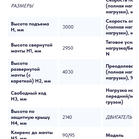
РАЗМЕРЫ
(полная нагру
нагрузки), мм/
Скорость опу
Высота подъема
3000
(полная нагру
H, мм
нагрузки), мм/
Тяговое усили
Высота свернутой
2950
нагрузка/без н
мачты H1, мм
N
Высота
Преодолеваем
развернутой
4030
(полная нагру
мачты (с
нагрузки), %
кареткой) H2, мм
Нагрузка на м
Свободный ход
передний/задн
H3, мм
грузом)
Высота по
защитную крышу
2140
ДВИГАТЕЛЬ
H4, мм
Клиренс до мачты
90/95
Модель
H5, мм