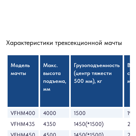
Характеристики трехсекционной мачты
Модель
Макс.
Грузоподъемность
Вы
мачты
высота
(центр тяжести
сл
подъема,
500 мм), кг
мат
мм
VFHM400
4000
1500
192
VFHM435
4350
1450(*1500)
20
VFHM450
4500
1450(*1500)
20