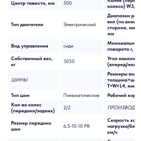
Колея (перед
Центр тяжести, мм
500
колесо) W3, м
Диапазон рег
вил (по внешн
Тип двигателя
Электрический
стороне, макс
мм
Минимальный
Вид управления
сидя
поворота r, м
Собственный вес,
Угол наклона 
3050
кг
(вперед/назад
Размеры вил:
ШИНЫ
толщина×шир
T×W×L4, мм
Тип шин
Пневматические
Рабочий корид
Кол-во колес
2/2
ПРОИЗВОДИТ
(передних/задних)
Скорость хода
Размер передних
6.5-10-10 PR
нагрузка/без н
шин
км/ч