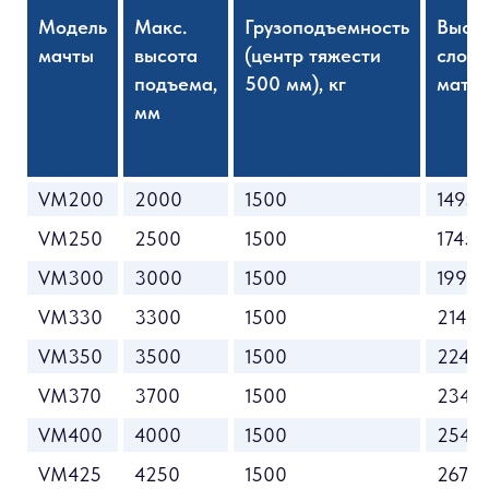
Модель
Макс.
Грузоподъемность
Высо
мачты
высота
(центр тяжести
слож
подъема,
500 мм), кг
матчы
мм
VM200
2000
1500
1495
VM250
2500
1500
1745
VM300
3000
1500
1995
VM330
3300
1500
2145
VM350
3500
1500
2245
VM370
3700
1500
2345
VM400
4000
1500
2545
VM425
4250
1500
2670