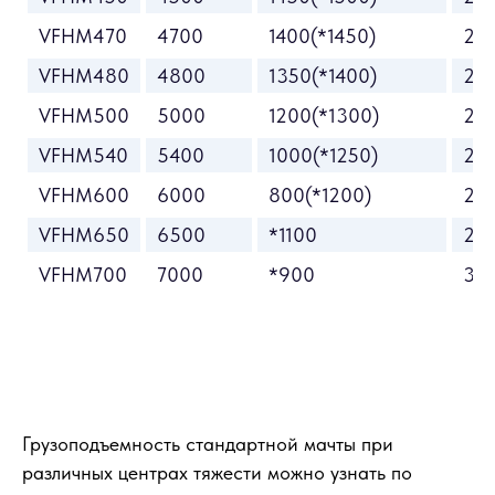
VFHM470
4700
1400(*1450)
21
VFHM480
4800
1350(*1400)
21
VFHM500
5000
1200(*1300)
22
VFHM540
5400
1000(*1250)
241
VFHM600
6000
800(*1200)
26
VFHM650
6500
*1100
28
VFHM700
7000
*900
30
Грузоподъемность стандартной мачты при
различных центрах тяжести можно узнать по