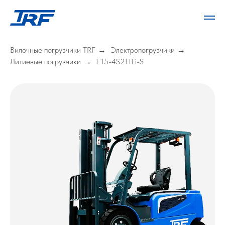
Вилочные погрузчики TRF
Электропогрузчики
→
→
Литиевые погрузчики
E15-4S2HLi-S
→