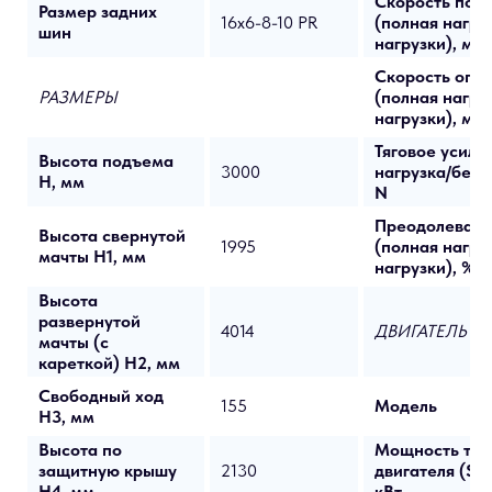
Скорость под
Размер задних
16х6-8-10 PR
(полная нагру
шин
нагрузки), мм/
Скорость опу
РАЗМЕРЫ
(полная нагру
нагрузки), мм/
Тяговое усили
Высота подъема
3000
нагрузка/без н
H, мм
N
Преодолеваем
Высота свернутой
1995
(полная нагру
мачты H1, мм
нагрузки), %
Высота
развернутой
4014
ДВИГАТЕЛЬ
мачты (с
кареткой) H2, мм
Свободный ход
155
Модель
H3, мм
Высота по
Мощность тяго
защитную крышу
2130
двигателя (S2-
H4, мм
кВт