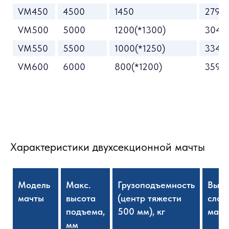
VM450
4500
1450
2795
VM500
5000
1200(*1300)
3045
VM550
5500
1000(*1250)
3345
VM600
6000
800(*1200)
3595
Характеристики двухсекционной мачты
Модель
Макс.
Грузоподъемность
Высо
мачты
высота
(центр тяжести
слож
подъема,
500 мм), кг
матч
мм