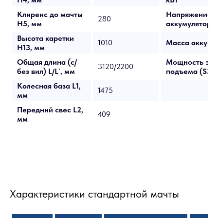
Клиренс до мачты
Напряжение/Е
280
H5, мм
аккумулятора,
Высота каретки
1010
Масса аккумул
H13, мм
Общая длина (с/
Мощность эл/
3120/2200
без вил) L/L`, мм
подъема (S3-
Колесная база L1,
1475
мм
Передний свес L2,
409
мм
Характеристики стандартной мачты