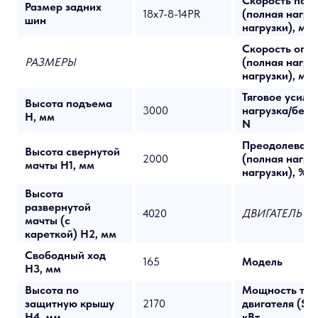
Скорость под
Размер задних
18x7-8-14PR
(полная нагру
шин
нагрузки), мм/
Скорость опу
РАЗМЕРЫ
(полная нагру
нагрузки), мм/
Тяговое усили
Высота подъема
3000
нагрузка/без н
H, мм
N
Преодолеваем
Высота свернутой
2000
(полная нагру
мачты H1, мм
нагрузки), %
Высота
развернутой
4020
ДВИГАТЕЛЬ
мачты (с
кареткой) H2, мм
Свободный ход
165
Модель
H3, мм
Высота по
Мощность тяго
защитную крышу
2170
двигателя (S2-
H4, мм
кВт