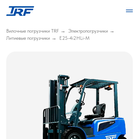
Вилочные погрузчики TRF
Электропогрузчики
→
→
Литиевые погрузчики
E25-4i2HLi-M
→