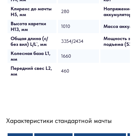
Клиренс до мачты
Напряжение/Е
280
H5, мм
аккумулятора,
Высота каретки
1010
Масса аккумул
H13, мм
Общая длина (с/
Мощность эл/
3354/2434
без вил) L/L`, мм
подъема (S3-
Колесная база L1,
1660
мм
Передний свес L2,
460
мм
Характеристики стандартной мачты