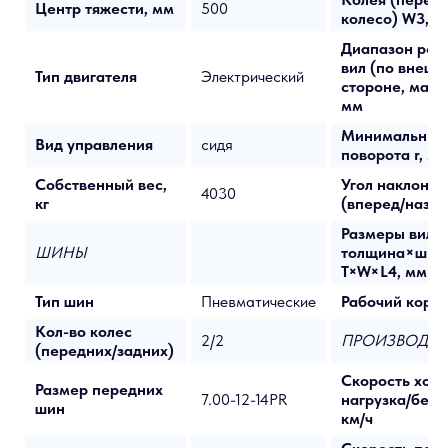
Центр тяжести, мм
500
колесо) W3, м
Диапазон рег
вил (по внешн
Тип двигателя
Электрический
стороне, макс
мм
Минимальный
Вид управления
сидя
поворота r, м
Собственный вес,
Угол наклона 
4030
кг
(вперед/назад
Размеры вил:
ШИНЫ
толщина×шир
T×W×L4, мм
Тип шин
Пневматические
Рабочий корид
Кол-во колес
2/2
ПРОИЗВОДИТ
(передних/задних)
Скорость хода
Размер передних
7.00-12-14PR
нагрузка/без н
шин
км/ч