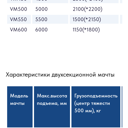
VM500
5000
2100(*2200)
3
VM550
5500
1500(*2150)
3
VM600
6000
1150(*1800)
3
Характеристики двухсекционной мачты
Модель
Макс.высота
Грузоподъемность
В
мачты
подъема, мм
(центр тяжести
с
500 мм), кг
м