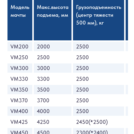
Модель
Макс.высота
Грузоподъемность
В
мачты
подъема, мм
(центр тяжести
с
500 мм), кг
м
VM200
2000
2500
1
VM250
2500
2500
1
VM300
3000
2500
2
VM330
3300
2500
2
VM350
3500
2500
2
VM370
3700
2500
2
VM400
4000
2500
2
VM425
4250
2450(*2500)
2
VM450
4500
2300(*2400)
2