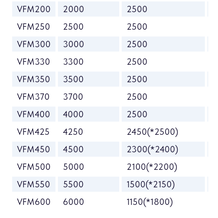
VFM200
2000
2500
1
VFM250
2500
2500
1
VFM300
3000
2500
2
VFM330
3300
2500
2
VFM350
3500
2500
2
VFM370
3700
2500
2
VFM400
4000
2500
2
VFM425
4250
2450(*2500)
2
VFM450
4500
2300(*2400)
2
VFM500
5000
2100(*2200)
3
VFM550
5500
1500(*2150)
3
VFM600
6000
1150(*1800)
3