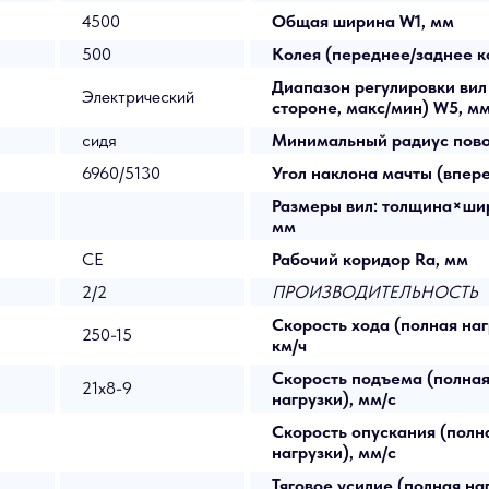
4500
Общая ширина W1, мм
500
Колея (переднее/заднее к
Диапазон регулировки вил
Электрический
стороне, макс/мин) W5, м
сидя
Минимальный радиус пово
6960/5130
Угол наклона мачты (впере
Размеры вил: толщина×ши
мм
СЕ
Рабочий коридор Ra, мм
2/2
ПРОИЗВОДИТЕЛЬНОСТЬ
Скорость хода (полная наг
250-15
км/ч
Скорость подъема (полная
21x8-9
нагрузки), мм/с
Скорость опускания (полн
нагрузки), мм/с
Тяговое усилие (полная наг