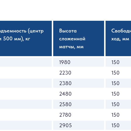
одъемность (центр
Высота
Свобод
 500 мм), кг
сложенной
ход, мм
матчы, мм
1980
150
2230
150
2380
150
2480
150
2580
150
2780
150
2905
150