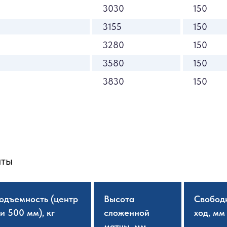
3030
150
3155
150
3280
150
3580
150
3830
150
чты
одъемность (центр
Высота
Свобод
и 500 мм), кг
сложенной
ход, мм
матчы, мм