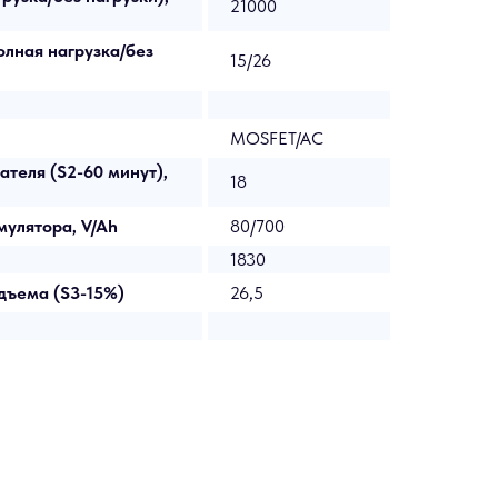
21000
лная нагрузка/без
15/26
MOSFET/AC
ателя (S2-60 минут),
18
улятора, V/Ah
80/700
1830
дъема (S3-15%)
26,5