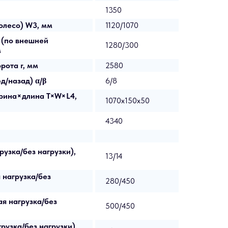
1350
олесо) W3, мм
1120/1070
 (по внешней
1280/300
м
рота r, мм
2580
д/назад) α/β
6/8
рина×длина T×W×L4,
1070x150x50
4340
рузка/без нагрузки),
13/14
 нагрузка/без
280/450
ая нагрузка/без
500/450
рузка/без нагрузки),