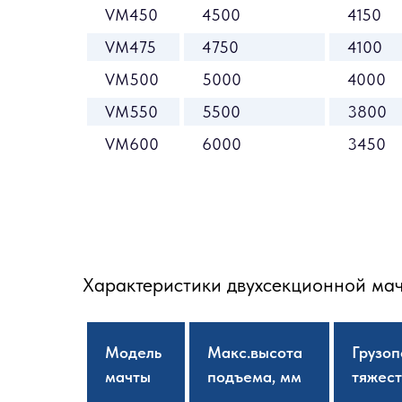
VM450
4500
4150
VM475
4750
4100
VM500
5000
4000
VM550
5500
3800
VM600
6000
3450
Характеристики двухсекционной ма
Модель
Макс.высота
Грузоп
мачты
подъема, мм
тяжест