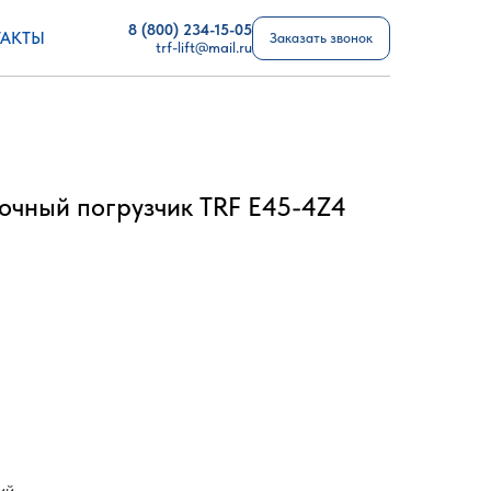
8 (800) 234-15-05
АКТЫ
Заказать звонок
trf-lift@mail.ru
очный погрузчик TRF E45-4Z4
ий