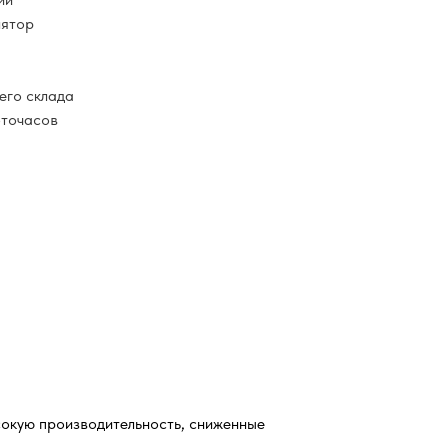
лятор
его склада
оточасов
сокую производительность, сниженные