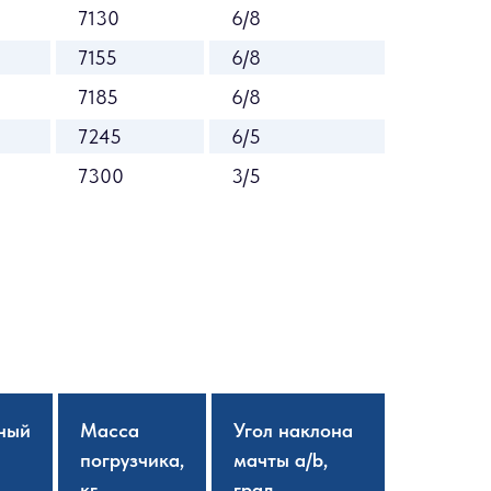
7130
6/8
7155
6/8
7185
6/8
7245
6/5
7300
3/5
ный
Масса
Угол наклона
погрузчика,
мачты a/b,
кг
град.