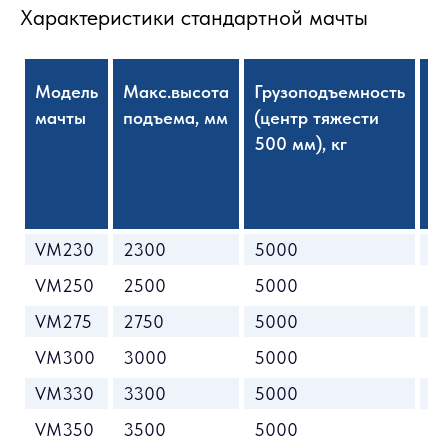
Характеристики стандартной мачты
Модель
Макс.высота
Грузоподъемность
В
мачты
подъема, мм
(центр тяжести
с
500 мм), кг
м
VM230
2300
5000
1
VM250
2500
5000
1
VM275
2750
5000
2
VM300
3000
5000
2
VM330
3300
5000
2
VM350
3500
5000
2