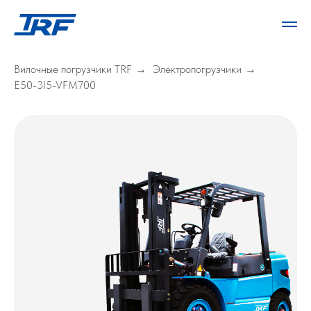
Вилочные погрузчики TRF
Электропогрузчики
→
→
E50-3I5-VFM700