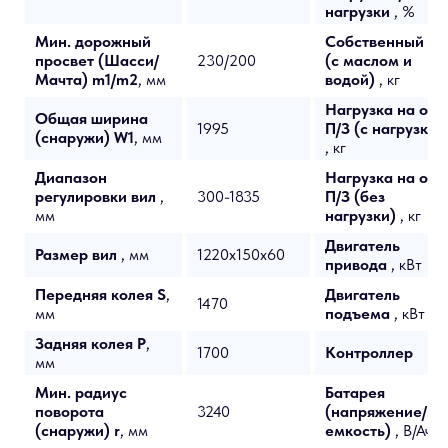
нагрузки
, %
Мин. дорожный
Собственный ве
просвет (Шасси/
230/200
(с маслом и
Мачта) m1/m2
, мм
водой)
, кг
Нагрузка на ось,
Общая ширина
1995
П/З (с нагрузкой
(снаружи) W1
, мм
, кг
Диапазон
Нагрузка на ось,
регулировки вил
,
300-1835
П/З (без
мм
нагрузки)
, кг
Двигатель
Размер вил
, мм
1220x150x60
привода
, кВт
Передняя колея S
,
Двигатель
1470
мм
подъема
, кВт
Задняя колея P
,
1700
Контроллер
мм
Мин. радиус
Батарея
поворота
3240
(напряжение/
(снаружи) r
, мм
емкость)
, В/Ач