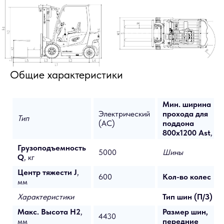
Общие характеристики
Мин. ширина
Электрический
прохода для
Тип
(AC)
поддона
800x1200 Ast
, м
Грузоподъемность
5000
Шины
Q
, кг
Центр тяжести J
,
600
Кол-во колес
мм
Характеристики
Тип шин (П/З)
Макс. Высота H2
,
Размер шин,
4430
мм
передние