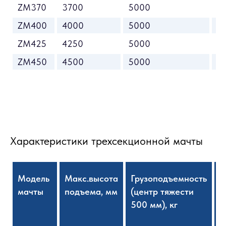
ZM370
3700
5000
2
ZM400
4000
5000
3
ZM425
4250
5000
3
ZM450
4500
5000
3
Характеристики трехсекционной мачты
Модель
Макс.высота
Грузоподъемность
В
мачты
подъема, мм
(центр тяжести
с
500 мм), кг
м