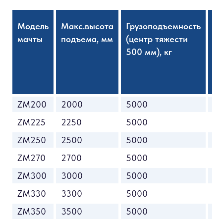
Модель
Макс.высота
Грузоподъемность
В
мачты
подъема, мм
(центр тяжести
с
500 мм), кг
м
ZM200
2000
5000
1
ZM225
2250
5000
2
ZM250
2500
5000
2
ZM270
2700
5000
2
ZM300
3000
5000
2
ZM330
3300
5000
2
ZM350
3500
5000
2