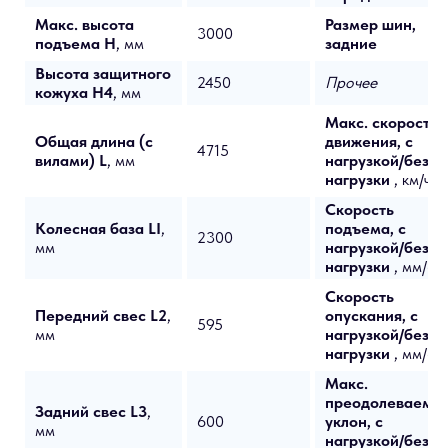
Макс. высота
Размер шин,
3000
подъема H
, мм
задние
Высота защитного
2450
Прочее
кожуха H4
, мм
Макс. скорость
Общая длина (с
движения, с
4715
вилами) L
, мм
нагрузкой/без
нагрузки
, км/ч
Скорость
Колесная база LI
,
подъема, с
2300
мм
нагрузкой/без
нагрузки
, мм/с
Скорость
Передний свес L2
,
опускания, с
595
мм
нагрузкой/без
нагрузки
, мм/с
Макс.
преодолеваемы
Задний свес L3
,
600
уклон, с
мм
нагрузкой/без