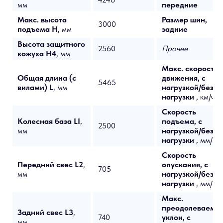
мм
передние
Макс. высота
Размер шин,
3000
подъема H
, мм
задние
Высота защитного
2560
Прочее
кожуха H4
, мм
Макс. скорость
Общая длина (с
движения, с
5465
вилами) L
, мм
нагрузкой/без
нагрузки
, км/ч
Скорость
Колесная база LI
,
подъема, с
2500
мм
нагрузкой/без
нагрузки
, мм/с
Скорость
Передний свес L2
,
опускания, с
705
мм
нагрузкой/без
нагрузки
, мм/с
Макс.
преодолеваемы
Задний свес L3
,
740
уклон, с
мм