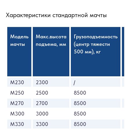
Характеристики стандартной мачты
Модель
Макс.высота
Грузоподъемность
В
мачты
подъема, мм
(центр тяжести
с
500 мм), кг
м
M230
2300
/
/
M250
2500
8500
2
M270
2700
8500
2
M300
3000
8500
2
M330
3300
8500
2