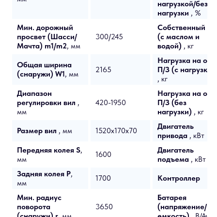
нагрузкой/без
нагрузки
, %
Мин. дорожный
Собственный ве
просвет (Шасси/
300/245
(с маслом и
Мачта) m1/m2
, мм
водой)
, кг
Нагрузка на ось,
Общая ширина
2165
П/З (с нагрузкой
(снаружи) W1
, мм
, кг
Диапазон
Нагрузка на ось,
регулировки вил
,
420-1950
П/З (без
мм
нагрузки)
, кг
Двигатель
Размер вил
, мм
1520x170x70
привода
, кВт
Передняя колея S
,
Двигатель
1600
мм
подъема
, кВт
Задняя колея P
,
1700
Контроллер
мм
Мин. радиус
Батарея
поворота
3650
(напряжение/
(снаружи) r
, мм
емкость)
, В/Ач