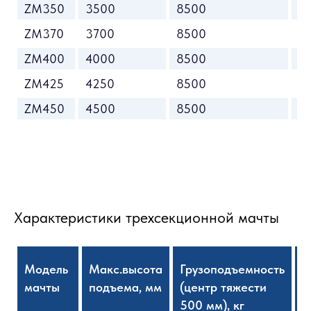
ZM350
3500
8500
3
ZM370
3700
8500
3
ZM400
4000
8500
3
ZM425
4250
8500
3
ZM450
4500
8500
3
Характеристики трехсекционной мачты
Модель
Макс.высота
Грузоподъемность
В
мачты
подъема, мм
(центр тяжести
с
500 мм), кг
м