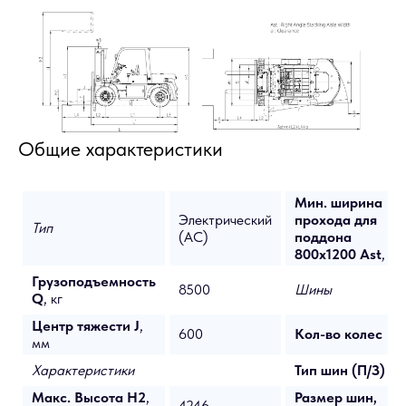
Общие характеристики
Мин. ширина
Электрический
прохода для
Тип
(AC)
поддона
800x1200 Ast
, м
Грузоподъемность
8500
Шины
Q
, кг
Центр тяжести J
,
600
Кол-во колес
мм
Характеристики
Тип шин (П/З)
Макс. Высота H2
,
Размер шин,
4246