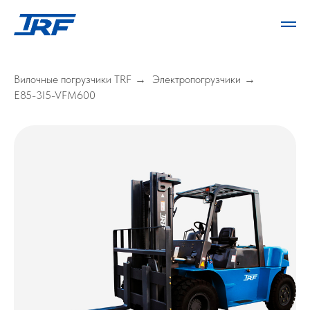
Вилочные погрузчики TRF
Электропогрузчики
→
→
E85-3I5-VFM600