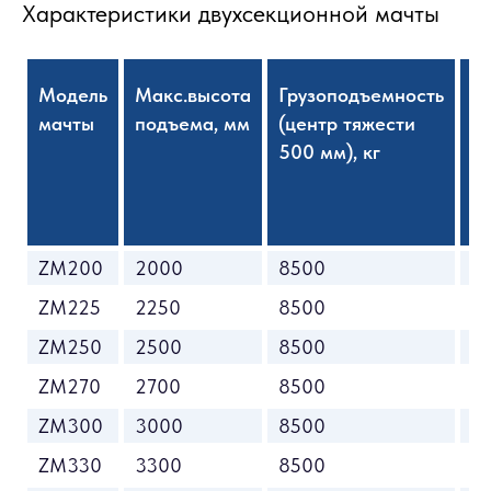
Характеристики двухсекционной мачты
Модель
Макс.высота
Грузоподъемность
В
мачты
подъема, мм
(центр тяжести
с
500 мм), кг
м
ZM200
2000
8500
2
ZM225
2250
8500
2
ZM250
2500
8500
2
ZM270
2700
8500
2
ZM300
3000
8500
2
ZM330
3300
8500
2