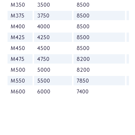
M350
3500
8500
2
M375
3750
8500
3
M400
4000
8500
3
M425
4250
8500
3
M450
4500
8500
3
M475
4750
8200
3
M500
5000
8200
3
M550
5500
7850
4
M600
6000
7400
4